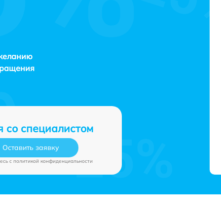
 желанию
бращения
я со специалистом
Оставить заявку
есь c
политикой конфиденциальности