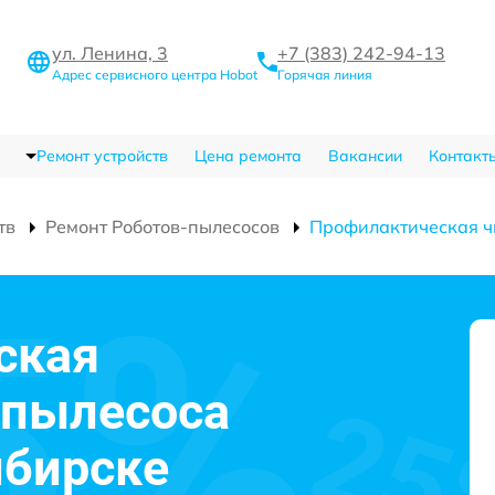
ул. Ленина, 3
+7 (383) 242-94-13
Адрес сервисного центра Hobot
Горячая линия
Ремонт устройств
Цена ремонта
Вакансии
Контакт
тв
Ремонт Роботов-пылесосов
Профилактическая ч
ская
-пылесоса
ибирске