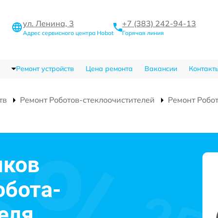
ул. Ленина, 3
+7 (383) 242-94-13
Адрес сервисного центра Hobot
Горячая линия
Ремонт устройств
Цена ремонта
Вакансии
Контакт
тв
Ремонт Роботов-стеклоочистителей
Ремонт Робо
иков
обота-
еля