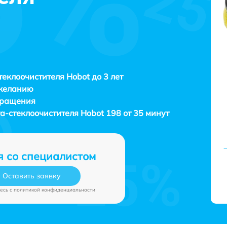
теклоочистителя Hobot до 3 лет
 желанию
бращения
та-стеклоочистителя
Hobot 198 от 35 минут
я со специалистом
Оставить заявку
есь c
политикой конфиденциальности