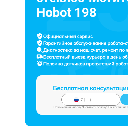
Hobot 198
Официальный сервис
Гарантийное обслуживание
робота-с
Диагностика за наш счет,
ремонт по
Бесплатный выезд курьера
в день о
Поломка датчиков препятствий робо
Бесплатная консультаци
Нажимая на кнопку "Оставить заявку" Вы соглашает