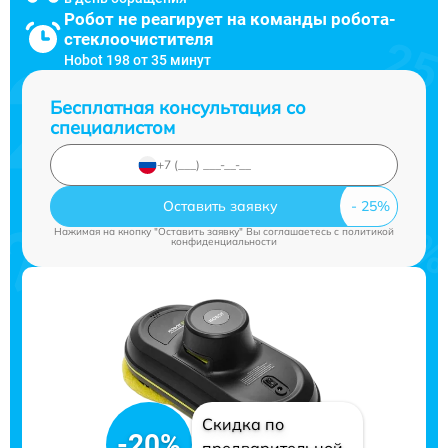
Робот не реагирует на команды робота-
стеклоочистителя
Hobot 198 от 35 минут
Бесплатная консультация со
специалистом
Оставить заявку
Нажимая на кнопку "Оставить заявку" Вы соглашаетесь c
политикой
конфиденциальности
Скидка по
-20%
предварительной