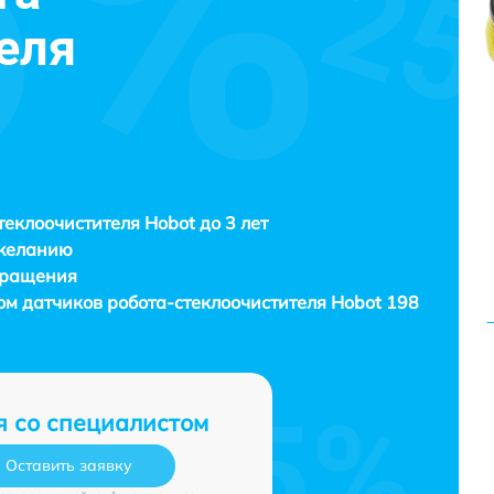
еля
теклоочистителя Hobot до 3 лет
 желанию
бращения
ом датчиков робота-стеклоочистителя
Hobot 198
я со специалистом
Оставить заявку