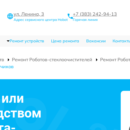
ул. Ленина, 3
+7 (383) 242-94-13
Адрес сервисного центра Hobot
Горячая линия
Ремонт устройств
Цена ремонта
Вакансии
Контакт
тв
Ремонт Роботов-стеклоочистителей
Ремонт Робо
тчиков
 или
дством
та-