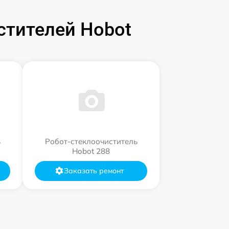
стителей Hobot
ь
Робот-стеклоочиститель
Hobot 288
Заказать ремонт