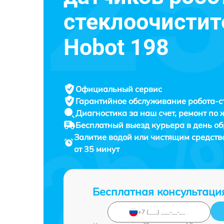
стеклоочистит
Hobot 198
Официальный сервис
Гарантийное обслуживание
робота-с
Диагностика за наш счет,
ремонт по
Бесплатный выезд курьера
в день о
Залитие водой или чистящим средств
от 35 минут
Бесплатная консультаци