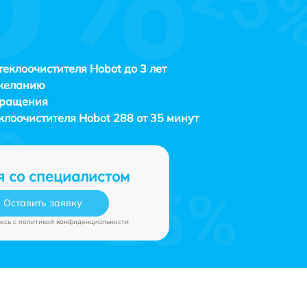
теклоочистителя Hobot до 3 лет
 желанию
бращения
еклоочистителя
Hobot 288 от 35 минут
я со специалистом
Оставить заявку
есь c
политикой конфиденциальности