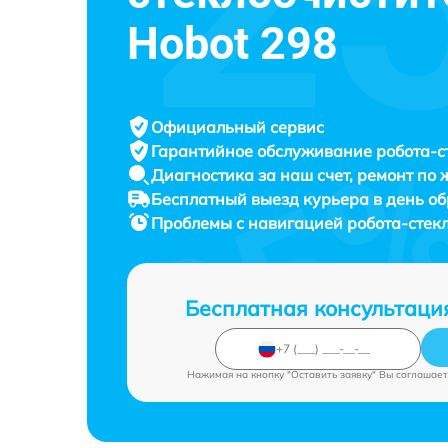
Hobot 298
Официальный сервис
Гарантийное обслуживание
робота-с
Диагностика за наш счет,
ремонт по
Бесплатный выезд курьера
в день о
Проблемы с навигацией робота-стек
Бесплатная консультаци
Нажимая на кнопку "Оставить заявку" Вы соглашает