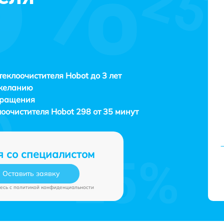
теклоочистителя Hobot до 3 лет
 желанию
бращения
лоочистителя
Hobot 298 от 35 минут
я со специалистом
Оставить заявку
есь c
политикой конфиденциальности