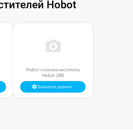
стителей Hobot
ь
Робот-стеклоочиститель
Hobot 288
Заказать ремонт