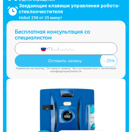
Заедающие клавиши управления робота-
стеклоочистителя
Hobot 298 от 35 минут
Бесплатная консультация со
специалистом
Оставить заявку
Нажимая на кнопку "Оставить заявку" Вы соглашаетесь c
политикой
конфиденциальности